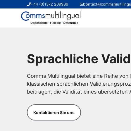
Zum
+44 (0)1372 209936
contact@commsmultilingu
Inhalt
springen
Sprachliche Vali
Comms Multilingual bietet eine Reihe von 
klassischen sprachlichen Validierungspro
beitragen, die Validität eines übersetzte
Kontaktieren Sie uns