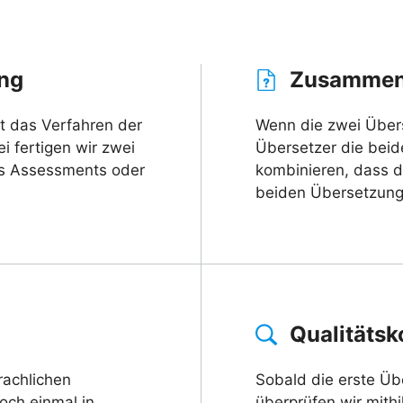
ng
Zusammenf
cht das Verfahren der
Wenn die zwei Überse
i fertigen wir zwei
Übersetzer die bei
s Assessments oder
kombinieren, dass d
beiden Übersetzunge
Qualitätsk
prachlichen
Sobald die erste Üb
och einmal in
überprüfen wir mithi