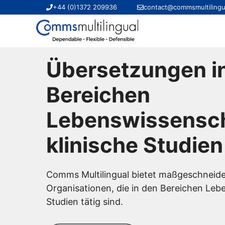
Zum
+44 (0)1372 209936
contact@commsmultilingu
Inhalt
springen
Übersetzungen i
Bereichen
Lebenswissensch
klinische Studien
Comms Multilingual bietet maßgeschneide
Organisationen, die in den Bereichen Leb
Studien tätig sind.