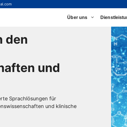
al.com
Über uns
Dienstleist
n den
aften und
rte Sprachlösungen für
enswissenschaften und klinische