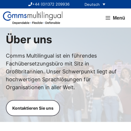
Zum
+44 (0)1372 209936
Deutsch
Inhalt
springen
Menü
Über uns
Comms Multilingual ist ein führendes
Fachübersetzungsbüro mit Sitz in
Großbritannien. Unser Schwerpunkt liegt auf
hochwertigen Sprachlösungen für
Organisationen in aller Welt.
Kontaktieren Sie uns