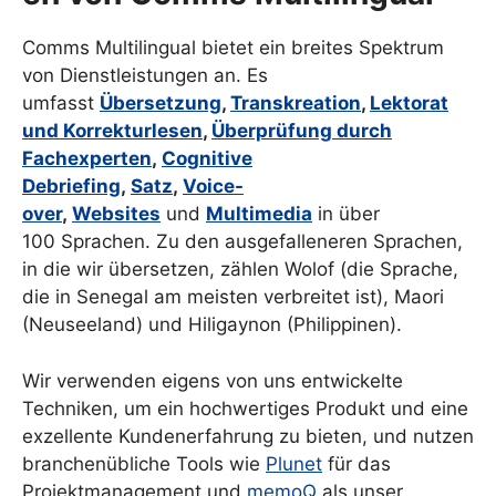
Comms Multilingual bietet ein breites Spektrum
von Dienstleistungen an. Es
umfasst
Übersetzung
,
Transkreation
,
Lektorat
und Korrekturlesen
,
Überprüfung durch
Fachexperten
,
Cognitive
Debriefing
,
Satz
,
Voice-
over
,
Websites
und
Multimedia
in über
100 Sprachen. Zu den ausgefalleneren Sprachen,
in die wir übersetzen, zählen Wolof (die Sprache,
die in Senegal am meisten verbreitet ist), Maori
(Neuseeland) und Hiligaynon (Philippinen).
Wir verwenden eigens von uns entwickelte
Techniken, um ein hochwertiges Produkt und eine
exzellente Kundenerfahrung zu bieten, und nutzen
branchenübliche Tools wie
Plunet
für das
Projektmanagement und
memoQ
als unser