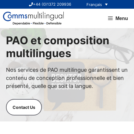
Aller
+44 (0)1372 209936
Français
au
contenu
Menu
PAO et composition
multilingues
Nos services de PAO multilingue garantissent un
contenu de conception professionnelle et bien
présenté, quelle que soit la langue.
Contact Us